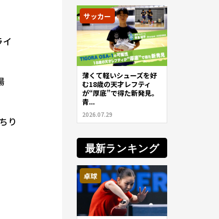
サッカー
ライ
薄くて軽いシューズを好
場
む18歳の天才レフティ
が“厚底”で得た新発見。
青...
2026.07.29
ちり
最新ランキング
卓球