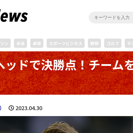
ソン
水泳
卓球
スポーツビジネス
野球
ゴルフ
テ
ヘッドで決勝点！チームを
守
）
2023.04.30