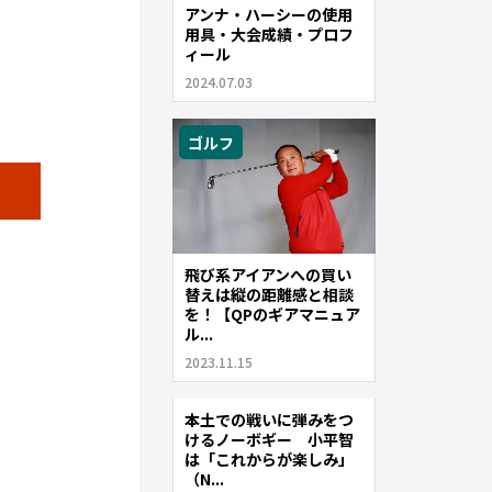
アンナ・ハーシーの使用
用具・大会成績・プロフ
ィール
2024.07.03
ゴルフ
飛び系アイアンへの買い
替えは縦の距離感と相談
を！【QPのギアマニュア
ル...
2023.11.15
本土での戦いに弾みをつ
ゴルフ
けるノーボギー 小平智
は「これからが楽しみ」
（N...