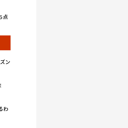
ち点
ーズン
ま
るわ