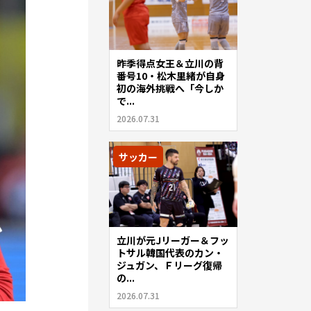
昨季得点女王＆立川の背
番号10・松木里緒が自身
初の海外挑戦へ「今しか
で...
2026.07.31
サッカー
立川が元Jリーガー＆フッ
トサル韓国代表のカン・
ジュガン、Ｆリーグ復帰
の...
2026.07.31