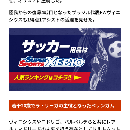
せ、オサスナに圧勝した。
怪我からの復帰4戦目となったブラジル代表FWヴィニ
シウスも1得点1アシストの活躍を見せた。
若干20歳でラ・リーガの主役となったベリンガム
ヴィニシウスやロドリゴ、バルベルデらと共にレア
ル・マドリードの未来を担う存在としてドルトムント