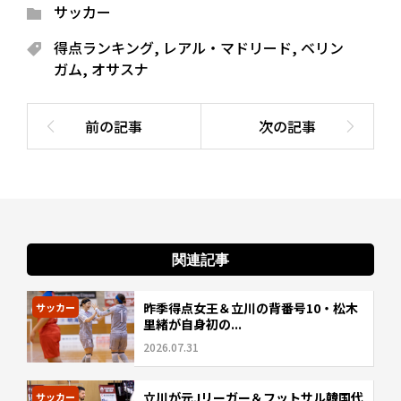
サッカー
得点ランキング
,
レアル・マドリード
,
ベリン
ガム
,
オサスナ
関連記事
昨季得点女王＆立川の背番号10・松木
サッカー
里緒が自身初の...
2026.07.31
立川が元Jリーガー＆フットサル韓国代
サッカー