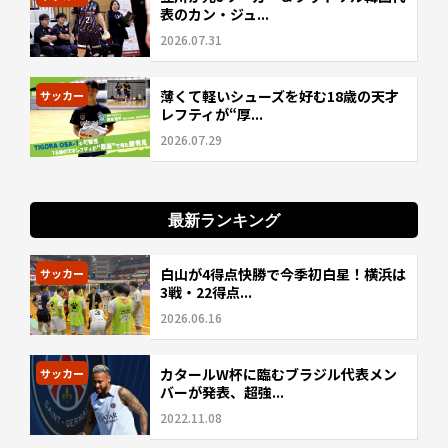
表のカン・ジュ...
2026.07.31
薄くて軽いシューズを好む18歳の天才
サッカー
レフティが“厚...
2026.07.29
最新ランキング
白山が4得点快勝で今季初白星！横浜は
サッカー
3戦・22得点...
2026.06.16
カタールW杯に臨むブラジル代表メン
サッカー
バーが発表、超強...
2022.11.08