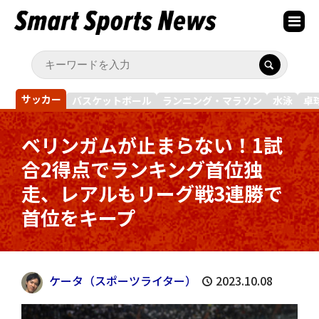
サッカー
バスケットボール
ランニング・マラソン
水泳
卓
ベリンガムが止まらない！1試
合2得点でランキング首位独
走、レアルもリーグ戦3連勝で
首位をキープ
ケータ（スポーツライター）
2023.10.08