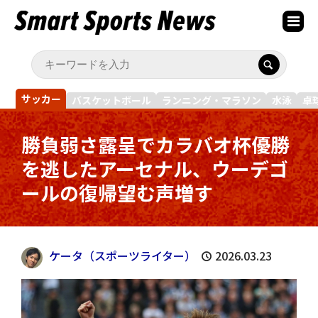
サッカー
バスケットボール
ランニング・マラソン
水泳
卓
勝負弱さ露呈でカラバオ杯優勝
を逃したアーセナル、ウーデゴ
ールの復帰望む声増す
ケータ（スポーツライター）
2026.03.23