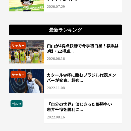
2026.07.29
最新ランキング
白山が4得点快勝で今季初白星！横浜は
サッカー
3戦・22得点...
2026.06.16
カタールW杯に臨むブラジル代表メン
サッカー
バーが発表、超強...
2022.11.08
「自分の世界」演じきった優勝争い
ゴルフ
岩井千怜を勝利に...
2022.08.16