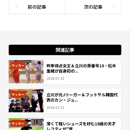
関連記事
昨季得点女王＆立川の背番号10・松木
サッカー
里緒が自身初の...
2026.07.31
立川が元Jリーガー＆フットサル韓国代
サッカー
表のカン・ジュ...
2026.07.31
薄くて軽いシューズを好む18歳の天才
サッカー
レフティが“厚...