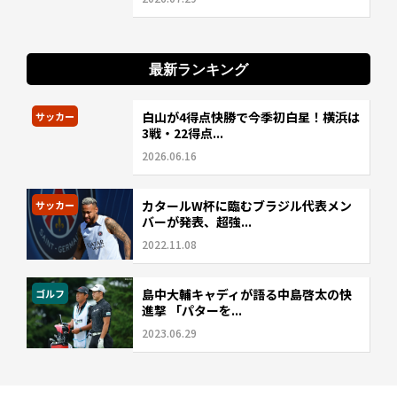
最新ランキング
白山が4得点快勝で今季初白星！横浜は
サッカー
3戦・22得点...
2026.06.16
カタールW杯に臨むブラジル代表メン
サッカー
バーが発表、超強...
2022.11.08
島中大輔キャディが語る中島啓太の快
ゴルフ
進撃 「パターを...
2023.06.29