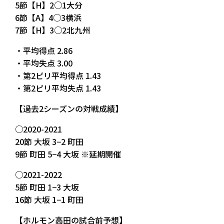
5節【H】2○1大分
6節【A】4○3横浜
7節【H】3○2北九州
・平均得点 2.86
・平均失点 3.00
・第2ピリ平均得点 1.43
・第2ピリ平均失点 1.43
【過去2シーズンの対戦成績】
○2020-2021
20節 大坂 3−2 町田
9節 町田 5−4 大坂 ※延期開催
○2021-2022
5節 町田 1−3 大坂
16節 大坂 1−1 町田
【ホルモン高田の試合前予想】