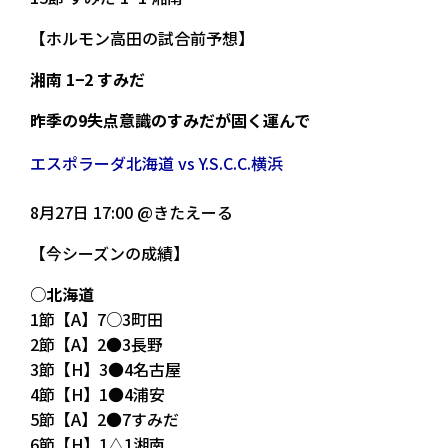
【ホルモン高田の試合前予想】
湘南 1−2 すみだ
昨季の9失点意識のすみだが固く運んで
エスポラーダ北海道 vs Y.S.C.C.横浜
8月27日 17:00 @きたえーる
【今シーズンの成績】
○北海道
1節【A】7○3町田
2節【A】2●3長野
3節【H】3●4名古屋
4節【H】1●4浦安
5節【A】2●7すみだ
6節【H】1△1湘南