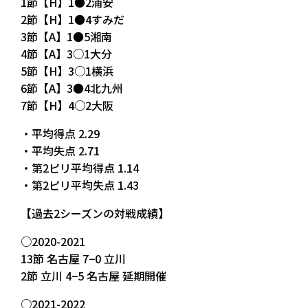
1節【H】1●2浦安
2節【H】1●4すみだ
3節【A】1●5湘南
4節【A】3○1大分
5節【H】3○1横浜
6節【A】3●4北九州
7節【H】4○2大阪
・平均得点 2.29
・平均失点 2.71
・第2ピリ平均得点 1.14
・第2ピリ平均失点 1.43
【過去2シーズンの対戦成績】
○2020-2021
13節 名古屋 7−0 立川
2節 立川 4−5 名古屋 延期開催
○2021-2022