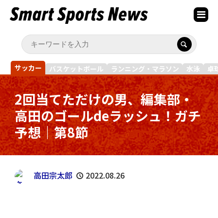
サッカー
バスケットボール
ランニング・マラソン
水泳
卓
2回当てただけの男、編集部・
高田のゴールdeラッシュ！ガチ
予想｜第8節
高田宗太郎
2022.08.26