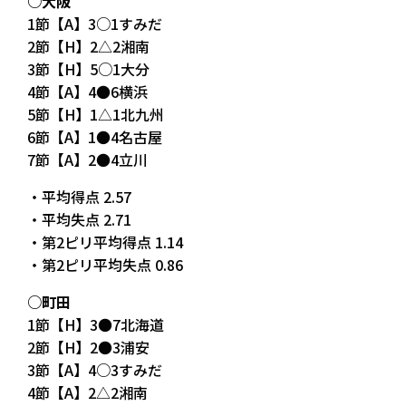
○大阪
1節【A】3○1すみだ
2節【H】2△2湘南
3節【H】5○1大分
4節【A】4●6横浜
5節【H】1△1北九州
6節【A】1●4名古屋
7節【A】2●4立川
・平均得点 2.57
・平均失点 2.71
・第2ピリ平均得点 1.14
・第2ピリ平均失点 0.86
○町田
1節【H】3●7北海道
2節【H】2●3浦安
3節【A】4○3すみだ
4節【A】2△2湘南