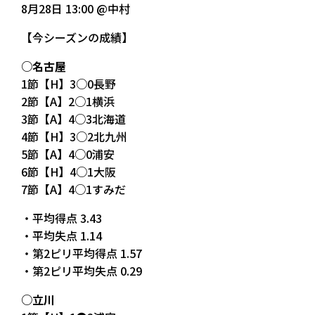
8月28日 13:00 @中村
【今シーズンの成績】
○名古屋
1節【H】3○0長野
2節【A】2○1横浜
3節【A】4○3北海道
4節【H】3○2北九州
5節【A】4○0浦安
6節【H】4○1大阪
7節【A】4○1すみだ
・平均得点 3.43
・平均失点 1.14
・第2ピリ平均得点 1.57
・第2ピリ平均失点 0.29
○立川