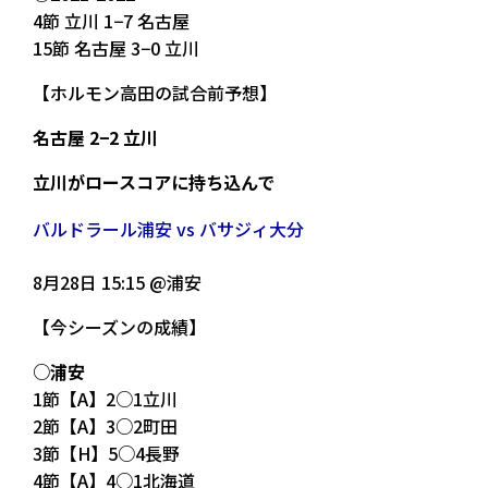
4節 立川 1−7 名古屋
15節 名古屋 3−0 立川
【ホルモン高田の試合前予想】
名古屋 2−2 立川
立川がロースコアに持ち込んで
バルドラール浦安 vs バサジィ大分
8月28日 15:15 @浦安
【今シーズンの成績】
○浦安
1節【A】2○1立川
2節【A】3○2町田
3節【H】5○4長野
4節【A】4○1北海道