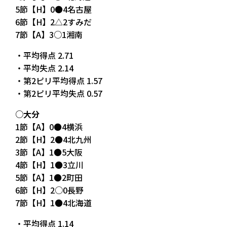
5節【H】0●4名古屋
6節【H】2△2すみだ
7節【A】3○1湘南
・平均得点 2.71
・平均失点 2.14
・第2ピリ平均得点 1.57
・第2ピリ平均失点 0.57
○大分
1節【A】0●4横浜
2節【H】2●4北九州
3節【A】1●5大阪
4節【H】1●3立川
5節【A】1●2町田
6節【H】2○0長野
7節【H】1●4北海道
・平均得点 1.14