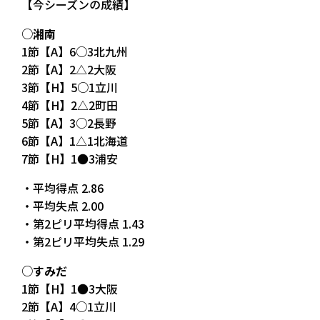
【今シーズンの成績】
○湘南
1節【A】6○3北九州
2節【A】2△2大阪
3節【H】5○1立川
4節【H】2△2町田
5節【A】3○2長野
6節【A】1△1北海道
7節【H】1●3浦安
・平均得点 2.86
・平均失点 2.00
・第2ピリ平均得点 1.43
・第2ピリ平均失点 1.29
○すみだ
1節【H】1●3大阪
2節【A】4○1立川