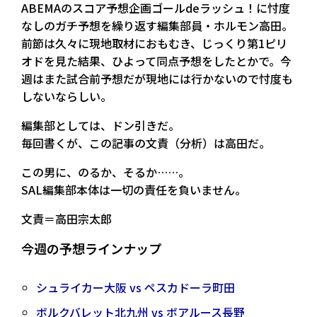
ABEMAのスコア予想企画ゴールdeラッシュ！に忖度
なしのガチ予想を繰り返す編集部員・ホルモン高田。
前節は久々に現地取材におもむき、じっくり第1ピリ
オドを見た結果、ひよって同点予想をしたとかで。今
週はまた試合前予想だが現地には行かないので忖度も
しないならしい。
編集部としては、ドン引きだ。
毎回書くが、この記事の文責（分析）は高田だ。
この男に、のるか、そるか……。
SAL編集部本体は一切の責任を負いません。
文責＝高田宗太郎
今週の予想ラインナップ
シュライカー大阪 vs ペスカドーラ町田
ボルクバレット北九州 vs ボアルース長野