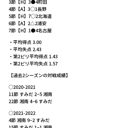
3節【H】3●4町田
4節【A】3○1長野
5節【H】7○2北海道
6節【A】2△2浦安
7節【H】1●4名古屋
・平均得点 3.00
・平均失点 2.43
・第2ピリ平均得点 1.43
・第2ピリ平均失点 1.57
【過去2シーズンの対戦成績】
○2020-2021
11節 すみだ 2−5 湘南
22節 湘南 4−6 すみだ
○2021-2022
4節 湘南 9−2 すみだ
15節 すみだ 1−1 湘南