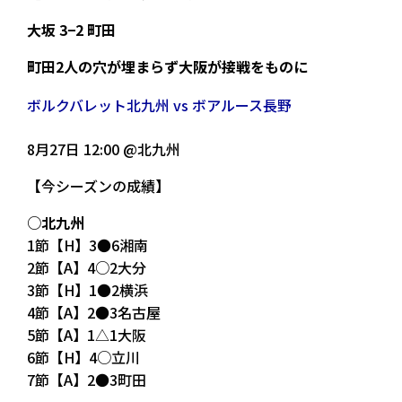
大坂 3−2 町田
町田2人の穴が埋まらず大阪が接戦をものに
ボルクバレット北九州 vs ボアルース長野
8月27日 12:00 @北九州
【今シーズンの成績】
○北九州
1節【H】3●6湘南
2節【A】4○2大分
3節【H】1●2横浜
4節【A】2●3名古屋
5節【A】1△1大阪
6節【H】4○立川
7節【A】2●3町田