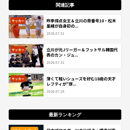
関連記事
昨季得点女王＆立川の背番号10・松木
サッカー
里緒が自身初の...
2026.07.31
立川が元Jリーガー＆フットサル韓国代
サッカー
表のカン・ジュ...
2026.07.31
薄くて軽いシューズを好む18歳の天才
サッカー
レフティが“厚...
2026.07.29
最新ランキング