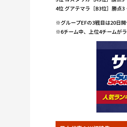
4位 グアテマラ［B3位］勝点3
※グループEFの3戦目は20日
※6チーム中、上位4チームがラ