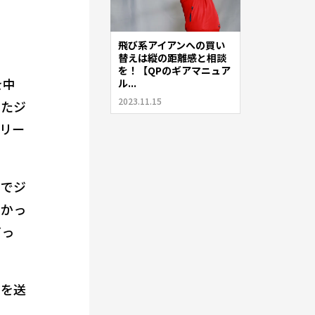
飛び系アイアンへの買い
替えは縦の距離感と相談
を！【QPのギアマニュア
を中
ル...
2023.11.15
けたジ
リー
。
までジ
わかっ
だっ
スを送