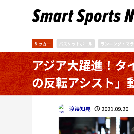
サッカー
バスケットボール
ランニング・マラ
アジア大躍進！タ
の反転アシスト」
渡邉知晃
2021.09.20