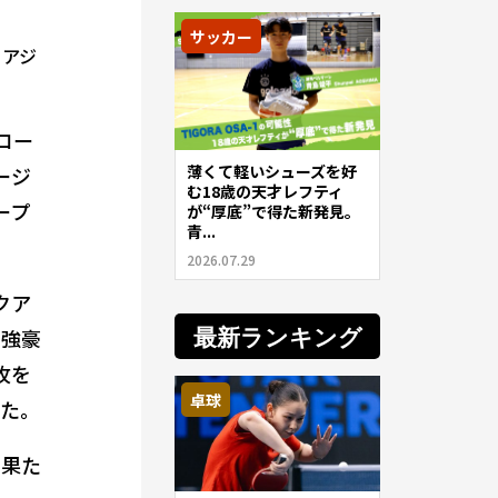
サッカー
。アジ
ロー
薄くて軽いシューズを好
ージ
む18歳の天才レフティ
ープ
が“厚底”で得た新発見。
青...
2026.07.29
クア
最新ランキング
の強豪
攻を
卓球
めた。
を果た