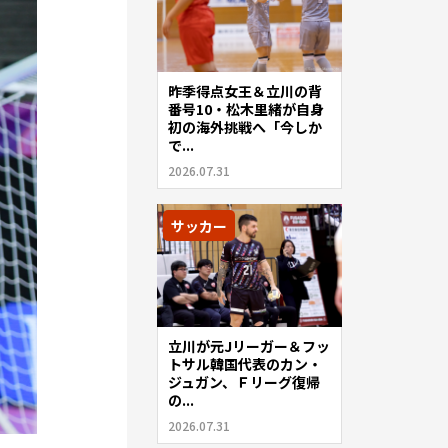
昨季得点女王＆立川の背
番号10・松木里緒が自身
初の海外挑戦へ「今しか
で...
2026.07.31
サッカー
立川が元Jリーガー＆フッ
トサル韓国代表のカン・
ジュガン、Ｆリーグ復帰
の...
2026.07.31