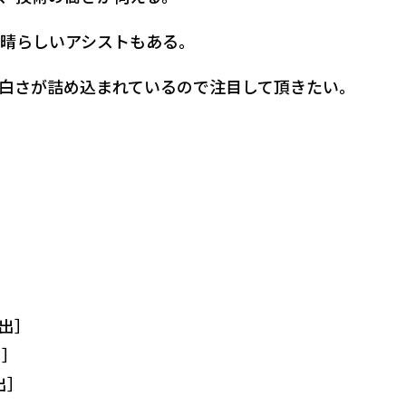
晴らしいアシストもある。
白さが詰め込まれているので注目して頂きたい。
進出］
出］
出］