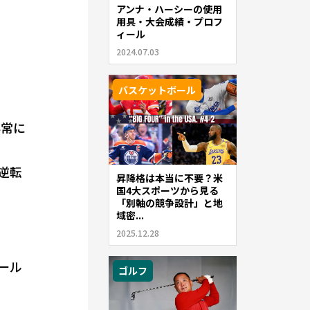
アンナ・ハーシーの使用
用具・大会成績・プロフ
ィール
2024.07.03
バスケットボール
非常に
逆転
昇降格は本当に不要？米
国4大スポーツから見る
「別軸の競争設計」と地
域密...
2025.12.28
ール
ゴルフ