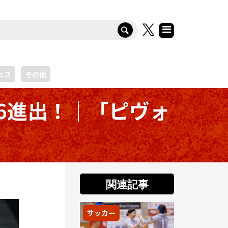
ニス
その他
6進出！｜「ピヴォ
関連記事
サッカー