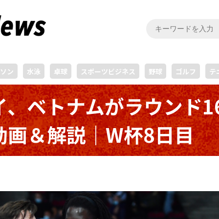
ソン
水泳
卓球
スポーツビジネス
野球
ゴルフ
テ
イ、ベトナムがラウンド1
動画＆解説｜W杯8日目