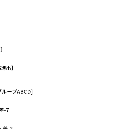
出］
］
6進出］
ループABCD]
差-7
差-2