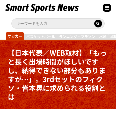
サッカー
バスケットボール
ランニング・マラソン
水泳
卓
【日本代表／WEB取材】「もっ
と長く出場時間がほしいです
し、納得できない部分もありま
すが…」。3rdセットのフィク
ソ・皆本晃に求められる役割と
は