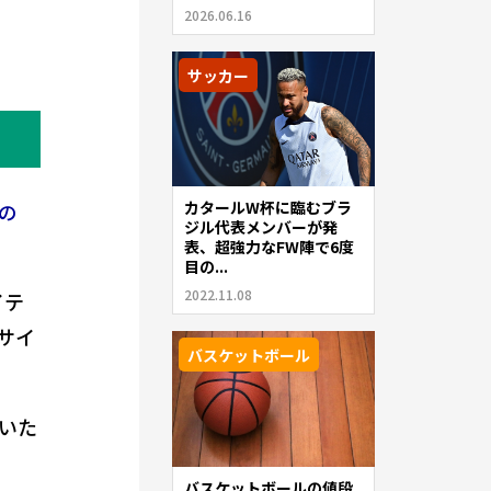
2026.06.16
サッカー
カタールW杯に臨むブラ
aの
ジル代表メンバーが発
表、超強力なFW陣で6度
目の...
2022.11.08
イテ
サイ
バスケットボール
いた
バスケットボールの値段