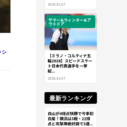
2026.02.07
サマー&ウィンター&ア
ウトドア
ッシ
【ミラノ・コルティナ五
輪2026】スピードスケー
ト日本代表選手を一挙
紹...
2026.02.07
最新ランキング
白山が4得点快勝で今季初
サッカー
白星！横浜は3戦・22得
点と攻撃陣絶好調で3連...