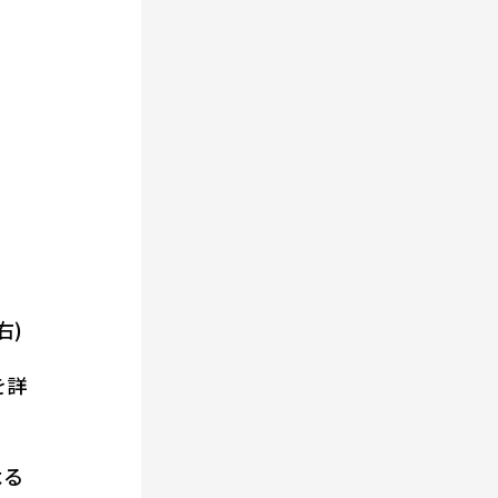
右)
を詳
よる