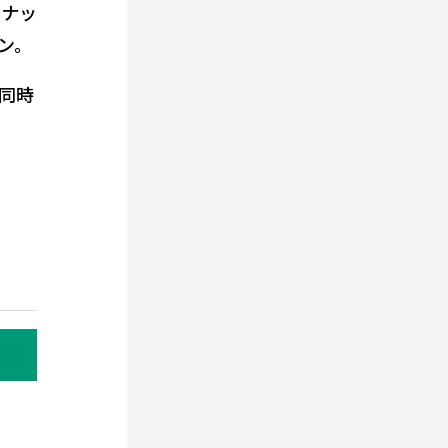
スナッ
ン。
同時