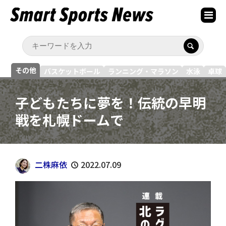
その他
バスケットボール
ランニング・マラソン
水泳
卓球
子どもたちに夢を！伝統の早明
戦を札幌ドームで
二株麻依
2022.07.09