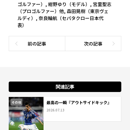
ゴルファー）
,
紺野ゆり（モデル）
,
宮里聖志
（プロゴルファー）他
,
森田晃樹（東京ヴェ
ルディ）
,
奈良輪航（セパタクロー日本代
表）
関連記事
最高の一瞬『アウトサイドキック』
その他
2026.07.13