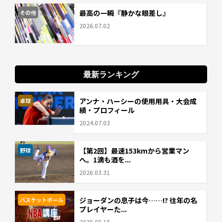
最高の一瞬『静かな眼差し』
その他
2026.07.02
最新ランキング
アンナ・ハーシーの使用用具・大会成
卓球
績・プロフィール
2024.07.03
【第2回】最速153kmから営業マン
野球
へ。1滴も酒を...
2026.03.31
ジョーダンの息子は今……!? 往年の名
バスケットボール
プレイヤーた...
2025.08.18