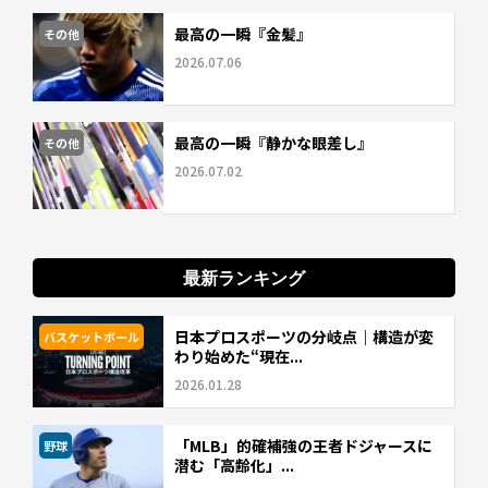
最高の一瞬『金髪』
その他
2026.07.06
最高の一瞬『静かな眼差し』
その他
2026.07.02
最新ランキング
日本プロスポーツの分岐点｜構造が変
バスケットボール
わり始めた“現在...
2026.01.28
「MLB」的確補強の王者ドジャースに
野球
潜む「高齢化」...