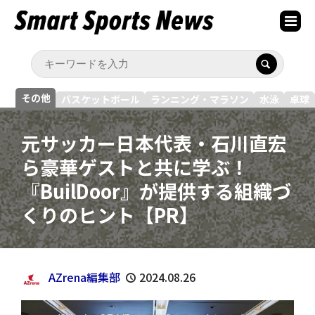
その他
バスケットボール
ランニング・マラソン
水泳
卓球
元サッカー日本代表・石川直宏
ら豪華ゲストと共に学ぶ！
『BuilDoor』が提供する組織づ
くりのヒント【PR】
AZrena編集部
2024.08.26