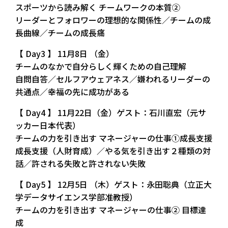
スポーツから読み解く チームワークの本質②
リーダーとフォロワーの理想的な関係性／チームの成
長曲線／チームの成長痛
【 Day3 】 11月8日 （金）
チームのなかで自分らしく輝くための自己理解
自問自答／セルフアウェアネス／嫌われるリーダーの
共通点／幸福の先に成功がある
【 Day4 】 11月22日（金）ゲスト：石川直宏（元サ
ッカー日本代表）
チームの力を引き出す マネージャーの仕事①成長支援
成長支援（人財育成）／やる気を引き出す２種類の対
話／許される失敗と許されない失敗
【 Day5 】 12月5日 （木）ゲスト：永田聡典（立正大
学データサイエンス学部准教授）
チームの力を引き出す マネージャーの仕事② 目標達
成