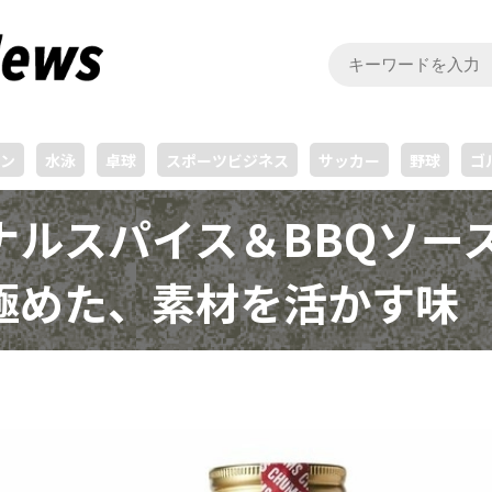
ン
水泳
卓球
スポーツビジネス
サッカー
野球
ゴ
ナルスパイス＆BBQソー
極めた、素材を活かす味