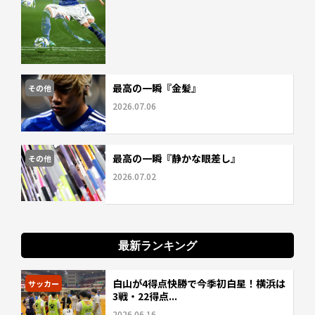
最高の一瞬『金髪』
その他
2026.07.06
最高の一瞬『静かな眼差し』
その他
2026.07.02
最新ランキング
白山が4得点快勝で今季初白星！横浜は
サッカー
3戦・22得点...
2026.06.16