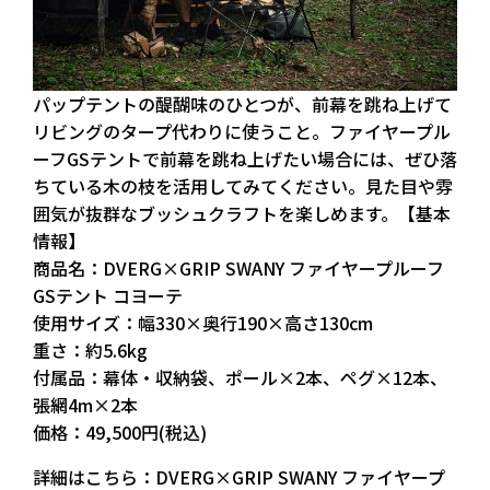
パップテントの醍醐味のひとつが、前幕を跳ね上げて
リビングのタープ代わりに使うこと。ファイヤープル
ーフGSテントで前幕を跳ね上げたい場合には、ぜひ落
ちている木の枝を活用してみてください。見た目や雰
囲気が抜群なブッシュクラフトを楽しめます。【基本
情報】
商品名：DVERG×GRIP SWANY ファイヤープルーフ
GSテント コヨーテ
使用サイズ：幅330×奥行190×高さ130cm
重さ：約5.6kg
付属品：幕体・収納袋、ポール×2本、ペグ×12本、
張網4m×2本
価格：49,500円(税込)
詳細はこちら：DVERG×GRIP SWANY ファイヤープ