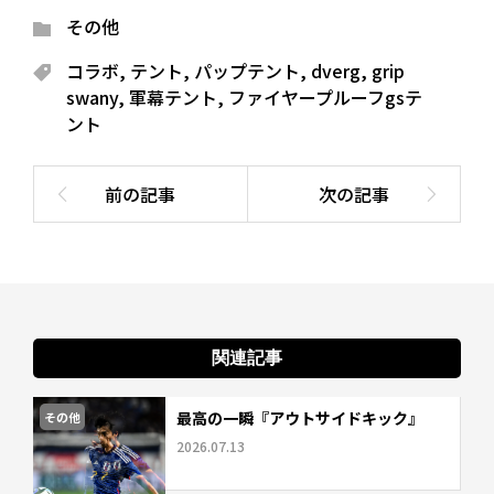
その他
コラボ
,
テント
,
パップテント
,
dverg
,
grip
swany
,
軍幕テント
,
ファイヤープルーフgsテ
ント
関連記事
最高の一瞬『アウトサイドキック』
その他
2026.07.13