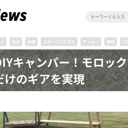
ン
水泳
卓球
スポーツビジネス
サッカー
野球
ゴ
DIYキャンパー！モロッ
だけのギアを実現