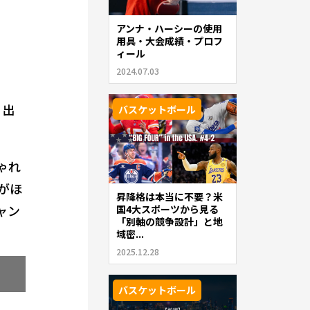
アンナ・ハーシーの使用
用具・大会成績・プロフ
ィール
2024.07.03
出
バスケットボール
ゃれ
がほ
昇降格は本当に不要？米
ャン
国4大スポーツから見る
「別軸の競争設計」と地
域密...
2025.12.28
バスケットボール