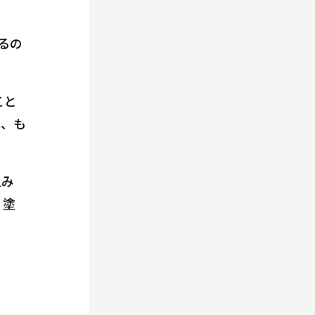
えるの
こと
は、も
組み
・塗