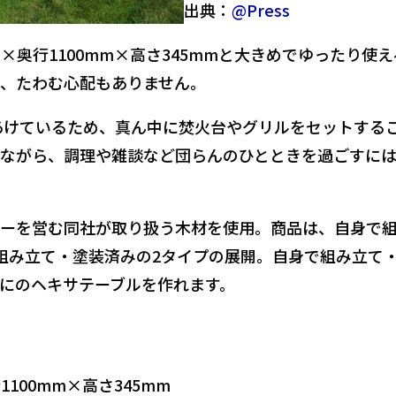
出典：
@Press
m×奥行1100mm×高さ345mmと大きめでゆったり使
め、たわむ心配もありません。
間をあけているため、真ん中に焚火台やグリルをセットする
ながら、調理や雑談など団らんのひとときを過ごすに
ーを営む同社が取り扱う木材を使用。商品は、自身で
、組み立て・塗装済みの2タイプの展開。自身で組み立て
にのヘキサテーブルを作れます。
1100mm×高さ345mm