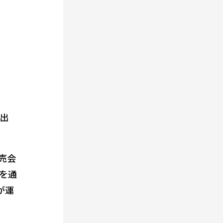
出
売会
を通
が運