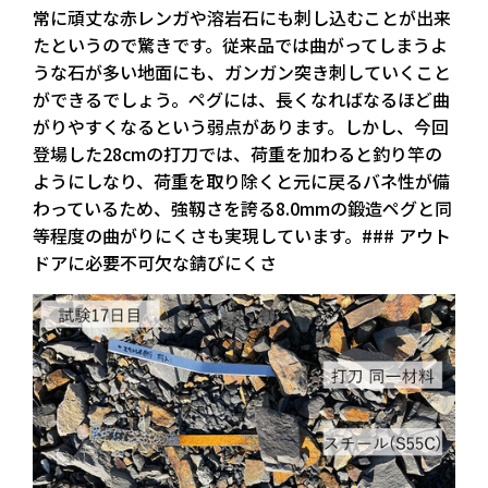
常に頑丈な赤レンガや溶岩石にも刺し込むことが出来
たというので驚きです。従来品では曲がってしまうよ
うな石が多い地面にも、ガンガン突き刺していくこと
ができるでしょう。ペグには、長くなればなるほど曲
がりやすくなるという弱点があります。しかし、今回
登場した28cmの打刀では、荷重を加わると釣り竿の
ようにしなり、荷重を取り除くと元に戻るバネ性が備
わっているため、強靱さを誇る8.0mmの鍛造ペグと同
等程度の曲がりにくさも実現しています。### アウト
ドアに必要不可欠な錆びにくさ