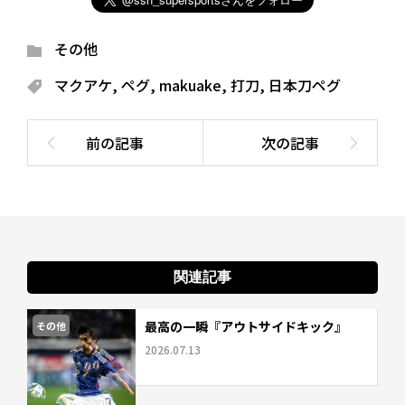
その他
マクアケ
,
ペグ
,
makuake
,
打刀
,
日本刀ペグ
関連記事
最高の一瞬『アウトサイドキック』
その他
2026.07.13