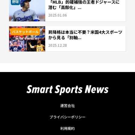
「MLB」的確補強の王者ドジャースに
野球
潜む「高齢化」...
2025.01.06
昇降格は本当に不要？米国4大スポーツ
バスケットボール
から見る「別軸...
2025.12.28
運営会社
プライバシーポリシー
利用規約