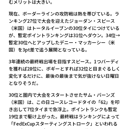
むメリットは大きい。
現在、ボーダーラインの攻防戦は熱を帯びている。ラ
ンキング27位で大会を迎えたジョーダン・スピース
（米国）はトータルイーブンの30位タイにつけている
が、暫定ポイントランキングは31位へダウン。34位→
暫定30位へとアップしたデニー・マッカーシー（米
国）を3pt差で追う展開となっている。
3年連続の最終戦出場を目指すスピース。1つバーディ
を獲れば28位に、ボギーとすれば32位と目まぐるしく
変化するだけに、最後の最後まで気が抜けない日曜日
となりそうだ。
30位と圏内で大会をスタートさせたサム・バーンズ
（米国）は、この日コースレコードタイの「62」を叩
き出して7位タイまで急浮上。ポイントランクも暫定
19位まで駆け上がった。最終戦はランキングによって
「FedExCupスターティングストローク」といわれる