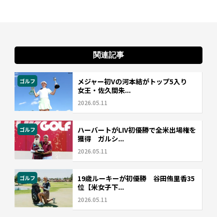
関連記事
メジャー初Vの河本結がトップ5入り
ゴルフ
女王・佐久間朱...
2026.05.11
ハーバートがLIV初優勝で全米出場権を
ゴルフ
獲得 ガルシ...
2026.05.11
19歳ルーキーが初優勝 谷田侑里香35
ゴルフ
位【米女子下...
2026.05.11