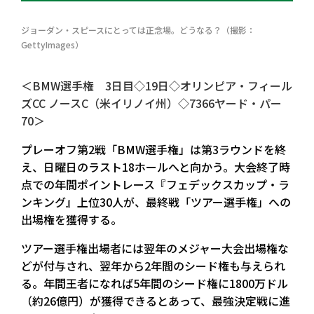
ジョーダン・スピースにとっては正念場。どうなる？（撮影：
GettyImages）
＜BMW選手権 3日目◇19日◇オリンピア・フィール
ズCC ノースC（米イリノイ州）◇7366ヤード・パー
70＞
プレーオフ第2戦「BMW選手権」は第3ラウンドを終
え、日曜日のラスト18ホールへと向かう。大会終了時
点での年間ポイントレース『フェデックスカップ・ラ
ンキング』上位30人が、最終戦「ツアー選手権」への
出場権を獲得する。
ツアー選手権出場者には翌年のメジャー大会出場権な
どが付与され、翌年から2年間のシード権も与えられ
る。年間王者になれば5年間のシード権に1800万ドル
（約26億円）が獲得できるとあって、最強決定戦に進