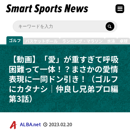
ゴルフ
バスケットボール
ランニング・マラソン
水泳
卓球
【動画】「愛」が重すぎて呼吸
困難って一体！？まさかの愛情
表現に一同ドン引き！（ゴルフ
にカタナシ｜仲良し兄弟プロ編
第3話）
ALBA.net
2023.02.20