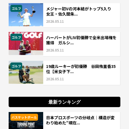
メジャー初Vの河本結がトップ5入り
ゴルフ
女王・佐久間朱...
2026.05.11
ハーバートがLIV初優勝で全米出場権を
ゴルフ
獲得 ガルシ...
2026.05.11
19歳ルーキーが初優勝 谷田侑里香35
ゴルフ
位【米女子下...
2026.05.11
最新ランキング
日本プロスポーツの分岐点｜構造が変
バスケットボール
わり始めた“現在...