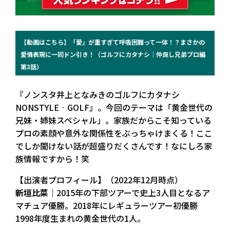
【動画はこちら】「愛」が重すぎて呼吸困難って一体！？まさかの
愛情表現に一同ドン引き！（ゴルフにカタナシ｜仲良し兄弟プロ編
第3話）
『ノンスタ井上となみきのゴルフにカタナシ
NONSTYLE‐GOLF』。今回のテーマは「黄金世代の
兄妹・姉妹スペシャル」。家族だからこそ知っている
プロの素顔や意外な関係性をぶっちゃけまくる！ここ
でしか聞けない話が超盛りだくさんです！なにしろ家
族情報ですから！笑
【出演者プロフィール】（2022年12月時点）
新垣比菜
｜2015年の下部ツアーで史上3人目となるア
マチュア優勝。2018年にレギュラーツアー初優勝
1998年度生まれの黄金世代の1人。