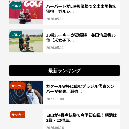
ハーバートがLIV初優勝で全米出場権を
ゴルフ
獲得 ガルシ...
2026.05.11
19歳ルーキーが初優勝 谷田侑里香35
ゴルフ
位【米女子下...
2026.05.11
最新ランキング
カタールW杯に臨むブラジル代表メン
サッカー
バーが発表、超強...
2022.11.08
白山が4得点快勝で今季初白星！横浜は
サッカー
3戦・22得点...
2026.06.16