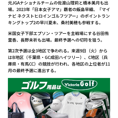
元JGAナショナルチームの佐渡山理莉と橋本美月も出
場。2023年「日本女子アマ」覇者の飯島早織、『マイ
ナビ ネクストヒロインゴルフツアー』のポイントラン
キングトップ2の早川夏未、桑村美穂も参戦する。
米国女子下部エプソン・ツアーを主戦場にする谷田侑
里香、長野未祈も出場。最終予選への切符を狙う。
第2次予選は全3地区で争われる。来週9日（火）から
はB地区（千葉県・GC成田ハイツリー）、C地区（兵
庫県・有馬CC）の競技が行われ、各地区の上位者が11
月の最終予選に進出する。