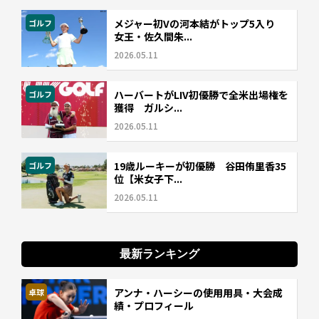
メジャー初Vの河本結がトップ5入り
ゴルフ
女王・佐久間朱...
2026.05.11
ハーバートがLIV初優勝で全米出場権を
ゴルフ
獲得 ガルシ...
2026.05.11
19歳ルーキーが初優勝 谷田侑里香35
ゴルフ
位【米女子下...
2026.05.11
最新ランキング
アンナ・ハーシーの使用用具・大会成
卓球
績・プロフィール