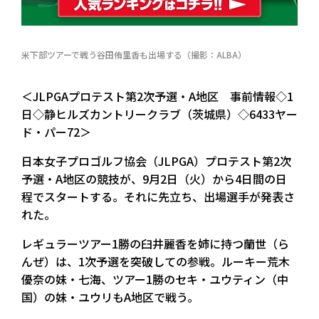
米下部ツアーで戦う谷田侑里香も出場する（撮影：ALBA）
＜JLPGAプロテスト第2次予選・A地区 事前情報◇1
日◇静ヒルズカントリークラブ（茨城県）◇6433ヤー
ド・パー72＞
日本女子プロゴルフ協会（JLPGA）プロテスト第2次
予選・A地区の競技が、9月2日（火）から4日間の日
程でスタートする。それに先立ち、出場選手が発表さ
れた。
レギュラーツアー1勝の臼井麗香を姉に持つ蘭世（ら
んぜ）は、1次予選を突破しての参戦。ルーキー荒木
優奈の妹・七海、ツアー1勝のセキ・ユウティン（中
国）の妹・ユウリもA地区で戦う。