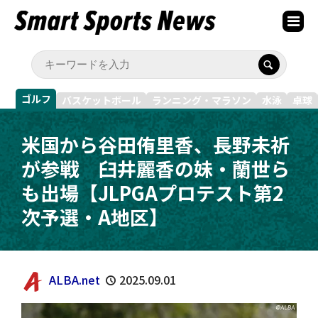
ゴルフ
バスケットボール
ランニング・マラソン
水泳
卓球
米国から谷田侑里香、長野未祈
が参戦 臼井麗香の妹・蘭世ら
も出場【JLPGAプロテスト第2
次予選・A地区】
ALBA.net
2025.09.01