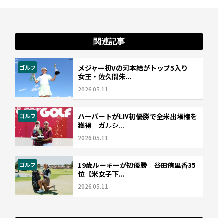
関連記事
メジャー初Vの河本結がトップ5入り
ゴルフ
女王・佐久間朱...
2026.05.11
ハーバートがLIV初優勝で全米出場権を
ゴルフ
獲得 ガルシ...
2026.05.11
19歳ルーキーが初優勝 谷田侑里香35
ゴルフ
位【米女子下...
2026.05.11