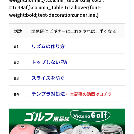
#1d39af;}.column_table td a:hover{font-
weight:bold;text-decoration:underline;}
話数
堀尾研仁 ビギナーはこれをやれば上手くなる！
リズムの作り方
#1
トップしないFW
#2
スライスを防ぐ
#3
テンプラ対処法
#4
←本記事の動画はコチラ