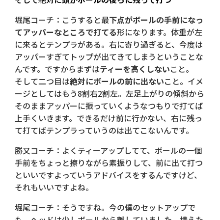
堀尾コーチ：こうすると
最下点がボールの手前になっ
てアッパーなところで打てる
形になります。体重が左
に来るとテンプラがある。右に寄り過ぎると、今度は
アッパーすぎてトップが出てきてしまうということな
んです。ですからまずは
ティーを高くしない
こと。
そして二つ目は
絶対にボールの前に出ない
こと。イメ
ージとしてはもう8割右2割左。左足上がりの傾斜から
そのままアッパーに振っていくようなつもりで打てば
上手くいきます。できるだけ前に行かない、右に残っ
て打てばテンプラっていうのは出てこないんです。
勝又コーチ：よくティーアップしてて、ボールの一個
手前をちょっと擦りながら素振りして、前に出て打つ
といいですよっていうアドバイスをするんですけど、
それもいいですよね。
堀尾コーチ：そうですね。今の僕のセットアップで
も、ヘッドは少しボールから離していました。構えた