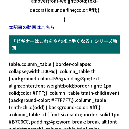
a:hover{font-weight:bold;text-
decoration:underline;color:#fff;}
}
本記事の動画はこちら
「ビギナーはこれをやれば上手くなる」シリーズ動
画
table.column_table { border-collapse:
collapse;width:100%;} .column_table th
{background-color:#555;padding:8px;text-
align:center;font-weight:bold;border-right: 1px
solid;color:#FFF;} .column_table tr:nth-child(even)
{background-color: #F7F7F7;} .column_table
tr:nth-child(odd) { background-color: #fff;}
.column_table td { font-size:auto;border: solid 1px
#B7C6CC; padding:4px;word-break: break-all;font-
weight:normal;} .column_table td a{ color: