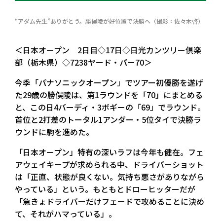
“アダム先生”ありがとう。勝俣陵が好位置で決勝へ（撮影：佐々木啓）
＜日本オープン 2日目◇17日◇日光カンツリー倶楽
部（栃木県）◇7238ヤード・パー70＞
今季「パナソニックオープン」でツアー初優勝を遂げ
た29歳の勝俣陵は、第1ラウンドを「70」にまとめる
と、この日4バーディ・3ボギーの「69」でラウンド。
首位と2打差のトータル1アンダー・5位タイで決勝ラ
ウンドに駒を進めた。
「日本オープン」特有の深いラフは今年も健在。フェ
アウェイキープが求められる中、ドライバーショット
は「正直、状態が良くない。気持ち悪さがありながら
やっている」という。もともとドローヒッターだが
「急きょドライバーだけフェードで攻めることに決め
て、それがハマっている」。