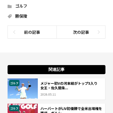
ゴルフ
勝俣陵
関連記事
メジャー初Vの河本結がトップ5入り
ゴルフ
女王・佐久間朱...
2026.05.11
ハーバートがLIV初優勝で全米出場権を
ゴルフ
獲得 ガルシ...