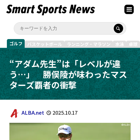
ゴルフ
バスケットボール
ランニング・マラソン
水泳
卓球
“アダム先生”は「レベルが違
う…」 勝俣陵が味わったマス
ターズ覇者の衝撃
ALBA.net
2025.10.17