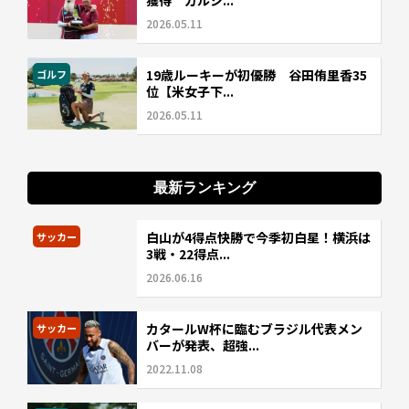
2026.05.11
19歳ルーキーが初優勝 谷田侑里香35
ゴルフ
位【米女子下...
2026.05.11
最新ランキング
白山が4得点快勝で今季初白星！横浜は
サッカー
3戦・22得点...
2026.06.16
カタールW杯に臨むブラジル代表メン
サッカー
バーが発表、超強...
2022.11.08