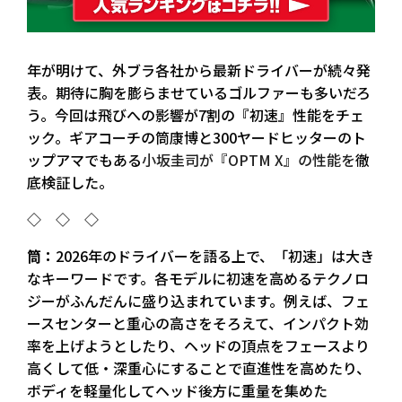
年が明けて、外ブラ各社から最新ドライバーが続々発
表。期待に胸を膨らませているゴルファーも多いだろ
う。今回は飛びへの影響が7割の『初速』性能をチェ
ック。ギアコーチの筒康博と300ヤードヒッターのト
ップアマでもある
小坂圭司が『OPTM X』の性能を
徹
底検証した。
◇ ◇ ◇
筒：
2026年のドライバーを語る上で、「初速」は大き
なキーワードです。各モデルに初速を高めるテクノロ
ジーがふんだんに盛り込まれています。例えば、フェ
ースセンターと重心の高さをそろえて、インパクト効
率を上げようとしたり、ヘッドの頂点をフェースより
高くして低・深重心にすることで直進性を高めたり、
ボディを軽量化してヘッド後方に重量を集めた