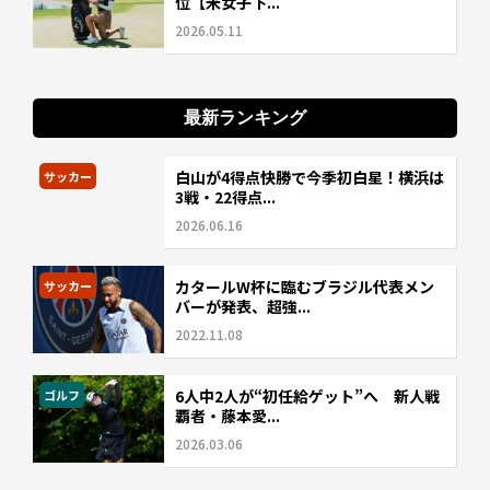
位【米女子下...
2026.05.11
最新ランキング
白山が4得点快勝で今季初白星！横浜は
サッカー
3戦・22得点...
2026.06.16
カタールW杯に臨むブラジル代表メン
サッカー
バーが発表、超強...
2022.11.08
6人中2人が“初任給ゲット”へ 新人戦
ゴルフ
覇者・藤本愛...
2026.03.06