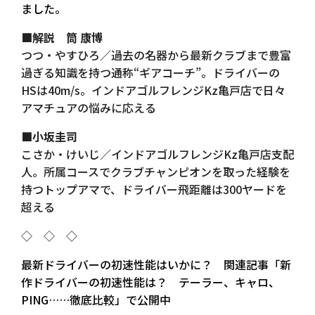
ました。
■解説 筒 康博
つつ・やすひろ／過去の名器から最新クラブまで豊富
過ぎる知識を持つ通称“ギアコーチ”。ドライバーの
HSは40m/s。インドアゴルフレンジKz亀戸店で日々
アマチュアの悩みに応える
■小坂圭司
こさか・けいじ／インドアゴルフレンジKz亀戸店支配
人。所属コースでクラブチャンピオンを取った経験を
持つトップアマで、ドライバー飛距離は300ヤードを
超える
◇ ◇ ◇
最新ドライバーの初速性能はいかに？ 関連記事「新
作ドライバーの初速性能は？ テーラー、キャロ、
PING……徹底比較」で公開中