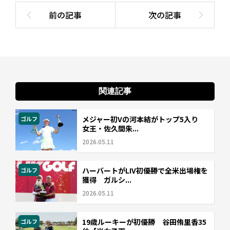
関連記事
メジャー初Vの河本結がトップ5入り
ゴルフ
女王・佐久間朱...
2026.05.11
ハーバートがLIV初優勝で全米出場権を
ゴルフ
獲得 ガルシ...
2026.05.11
19歳ルーキーが初優勝 谷田侑里香35
ゴルフ