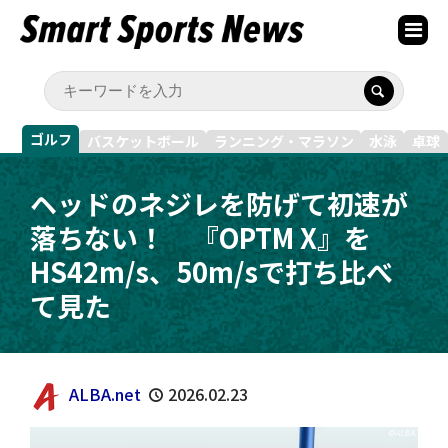
ゴルフ
バスケットボール
ランニング・マラソン
水泳
卓球
ヘッドのネジレを防げて初速が
落ちない！ 『OPTM X』を
HS42m/s、50m/sで打ち比べ
て見た
ALBA.net
2026.02.23