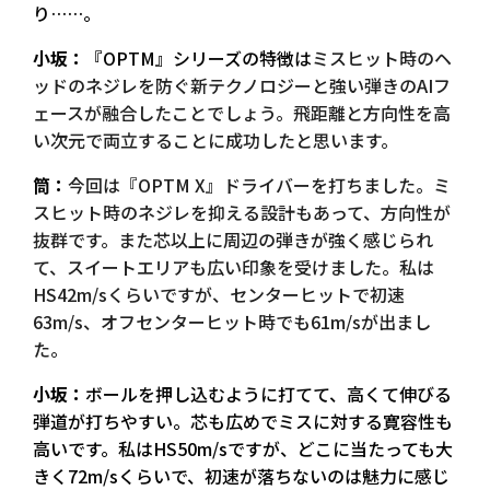
り……。
小坂：
『OPTM』シリーズの特徴は
ミスヒット時のヘ
ッドのネジレを防ぐ新テクノロジーと強い弾きのAIフ
ェースが融合したことでしょう。飛距離と方向性を高
い次元で両立することに成功したと思います。
筒：
今回は『OPTM X』ドライバーを打ちました。ミ
スヒット時のネジレを抑える設計もあって、方向性が
抜群です。また芯以上に周辺の弾きが強く感じられ
て、スイートエリアも広い印象を受けました。私は
HS42m/sくらいですが、センターヒットで初速
63m/s、オフセンターヒット時でも61m/sが出まし
た。
小坂：
ボールを押し込むように打てて、高くて伸びる
弾道が打ちやすい。芯も広めでミスに対する寛容性も
高いです。私はHS50m/sですが、どこに当たっても大
きく72m/sくらいで、初速が落ちないのは魅力に感じ