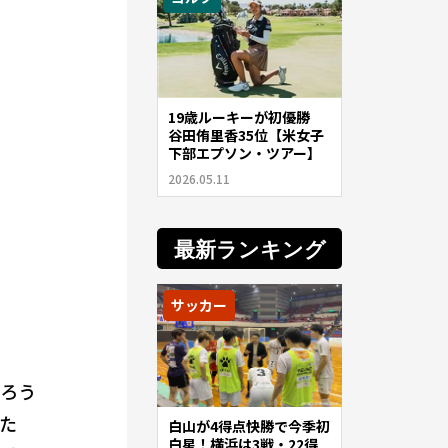
19歳ルーキーが初優勝
谷田侑里香35位【米女子
下部エプソン・ツアー】
2026.05.11
最新ランキング
サッカー
だろう
た
白山が4得点快勝で今季初
白星！横浜は3戦・22得