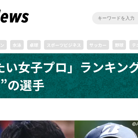
ン
水泳
卓球
スポーツビジネス
サッカー
野球
テ
い女子プロ」ランキング
”の選手