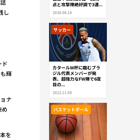
雑誌
点と攻撃陣絶好調で3連...
残し
2026.06.16
サッカー
ード
カタールW杯に臨むブラ
でも輝
ジル代表メンバーが発
表、超強力なFW陣で6度
目の...
2022.11.08
ショナ
決め
バスケットボール
基本を