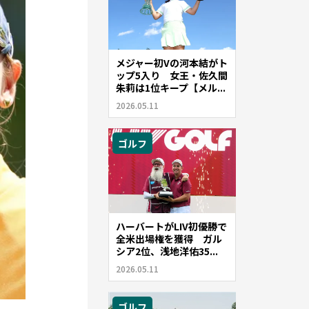
メジャー初Vの河本結がト
ップ5入り 女王・佐久間
朱莉は1位キープ【メル...
2026.05.11
ゴルフ
ハーバートがLIV初優勝で
全米出場権を獲得 ガル
シア2位、浅地洋佑35...
2026.05.11
ゴルフ