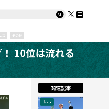
ニス
その他
！ 10位は流れる
関連記事
ゴルフ