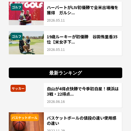
ハーバートがLIV初優勝で全米出場権を
ゴルフ
獲得 ガルシ...
2026.05.11
19歳ルーキーが初優勝 谷田侑里香35
ゴルフ
位【米女子下...
2026.05.11
最新ランキング
白山が4得点快勝で今季初白星！横浜は
サッカー
3戦・22得点...
2026.06.16
バスケットボールの値段の違い使用感
バスケットボール
の違い
2022.11.29