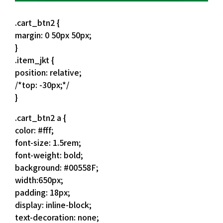
.cart_btn2 {
margin: 0 50px 50px;
}
.item_jkt {
position: relative;
/*top: -30px;*/
}
.cart_btn2 a {
color: #fff;
font-size: 1.5rem;
font-weight: bold;
background: #00558F;
width:650px;
padding: 18px;
display: inline-block;
text-decoration: none;