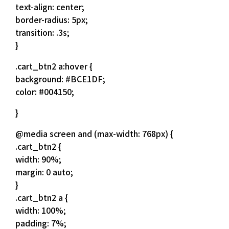
text-align: center;
border-radius: 5px;
transition: .3s;
}
.cart_btn2 a:hover {
background: #BCE1DF;
color: #004150;
}
@media screen and (max-width: 768px) {
.cart_btn2 {
width: 90%;
margin: 0 auto;
}
.cart_btn2 a {
width: 100%;
padding: 7%;