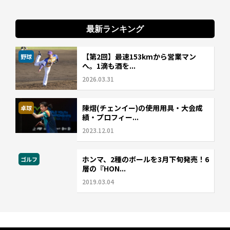
最新ランキング
【第2回】最速153kmから営業マン
野球
へ。1滴も酒を...
2026.03.31
陳熠(チェンイー)の使用用具・大会成
卓球
績・プロフィー...
2023.12.01
ホンマ、2種のボールを3月下旬発売！6
ゴルフ
層の『HON...
2019.03.04