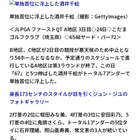
単独首位に浮上した酒井千絵（撮影：GettyImages）
＜JLPGA ファーストQT A地区 3日目◇24日◇こだま
ゴルフクラブ（埼玉県）◇6548ヤード・パー72＞
B地区、C地区が2日目の競技が悪天候のため中止とな
り54ホールとなるなか、予定通りのスケジュールで進
行しているA地区は第3ラウンドが終了。この日
「67」と5つ伸ばした酒井千絵がトータル7アンダーで
単独首位に浮上した。
身長173センチのスタイルが目を引くジュン・ジユの
フォトギャラリー
2打差の2位に蛭田みな美、4打差の3位に安田彩乃、5
打差の4位に鬼頭さくら。トータル1アンダーの5位タ
イに石井理緒、照山亜寿美、常文恵の3人が続いてい
る。