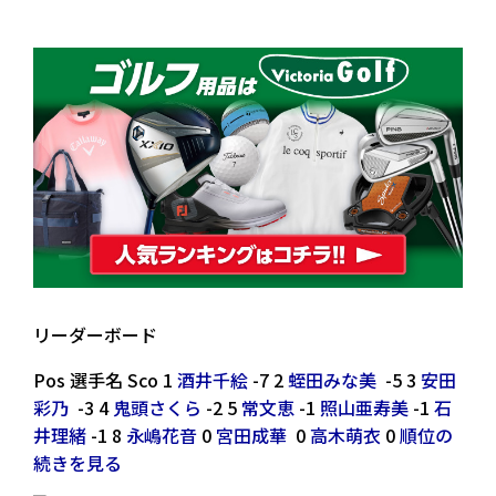
リーダーボード
Pos 選手名 Sco 1
酒井千絵
-7 2
蛭田みな美
-5 3
安田
彩乃
-3 4
鬼頭さくら
-2 5
常文恵
-1
照山亜寿美
-1
石
井理緒
-1 8
永嶋花音
0
宮田成華
0
高木萌衣
0
順位の
続きを見る