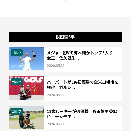
関連記事
メジャー初Vの河本結がトップ5入り
ゴルフ
女王・佐久間朱...
2026.05.11
ハーバートがLIV初優勝で全米出場権を
ゴルフ
獲得 ガルシ...
2026.05.11
19歳ルーキーが初優勝 谷田侑里香35
ゴルフ
位【米女子下...
2026.05.11