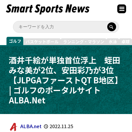
ゴルフ
バスケットボール
ランニング・マラソン
水泳
卓球
酒井千絵が単独首位浮上 蛭田
みな美が2位、安田彩乃が3位
【JLPGAファーストQT B地区】
| ゴルフのポータルサイト
ALBA.Net
ALBA.net
2022.11.25