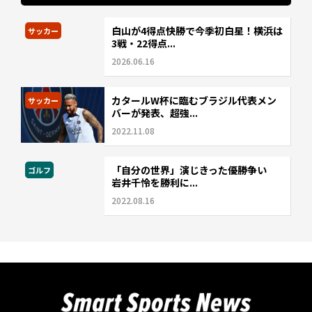
白山が4得点快勝で今季初白星！横浜は
サッカー
3戦・22得点...
2026.06.16
カタールW杯に臨むブラジル代表メン
サッカー
バーが発表、超強...
2022.11.08
「自分の世界」演じきった優勝争い
ゴルフ
岩井千怜を勝利に...
2022.08.16