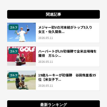
関連記事
メジャー初Vの河本結がトップ5入り
ゴルフ
女王・佐久間朱...
2026.05.11
ハーバートがLIV初優勝で全米出場権を
ゴルフ
獲得 ガルシ...
2026.05.11
19歳ルーキーが初優勝 谷田侑里香35
ゴルフ
位【米女子下...
2026.05.11
最新ランキング