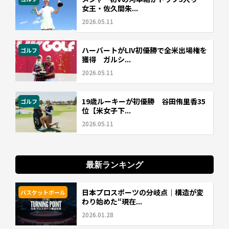
女王・佐久間朱...
2026.05.11
ハーバートがLIV初優勝で全米出場権を
ゴルフ
獲得 ガルシ...
2026.05.11
19歳ルーキーが初優勝 谷田侑里香35
ゴルフ
位【米女子下...
2026.05.11
最新ランキング
日本プロスポーツの分岐点｜構造が変
バスケットボール
わり始めた“現在...
2026.01.28