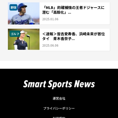
「MLB」的確補強の王者ドジャースに
野球
潜む「高齢化」...
2025.01.06
＜速報＞皆吉愛寿香、浜崎未来が首位
ゴルフ
タイ 青木香奈子...
2025.06.06
運営会社
プライバシーポリシー