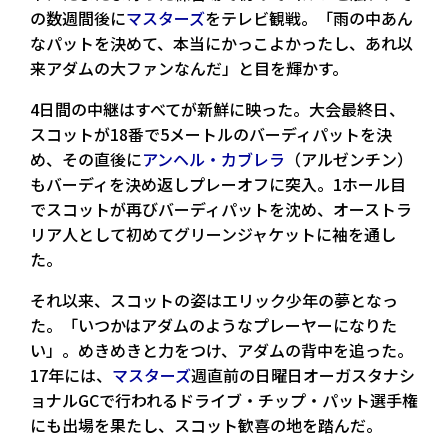
の数週間後に
マスターズ
をテレビ観戦。「雨の中あん
なパットを決めて、本当にかっこよかったし、あれ以
来アダムの大ファンなんだ」と目を輝かす。
4日間の中継はすべてが新鮮に映った。大会最終日、
スコットが18番で5メートルのバーディパットを決
め、その直後に
アンヘル・カブレラ
（アルゼンチン）
もバーディを決め返しプレーオフに突入。1ホール目
でスコットが再びバーディパットを沈め、オーストラ
リア人として初めてグリーンジャケットに袖を通し
た。
それ以来、スコットの姿はエリック少年の夢となっ
た。「いつかはアダムのようなプレーヤーになりた
い」。めきめきと力をつけ、アダムの背中を追った。
17年には、
マスターズ
週直前の日曜日オーガスタナシ
ョナルGCで行われるドライブ・チップ・パット選手権
にも出場を果たし、スコット歓喜の地を踏んだ。