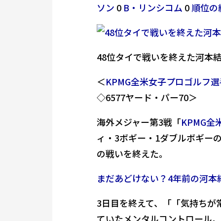
ソン
0
B・リンシコム
0
順位の
48位タイで戦いを終えた河本結（撮
＜
KPMG全米女子プロゴルフ選
◇6577ヤード・パー70＞
海外メジャー第3戦「
KPMG
ィ・3ボギー・1ダブルボギーの
の戦いを終えた。
まだあどけない？4年前の河本
3日目を終えて、「「気持ちが
ていたメンタルコントロール。