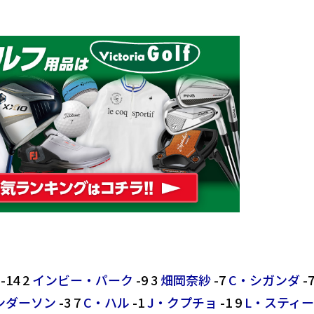
-14 2
インビー・パーク
-9 3
畑岡奈紗
-7
C・シガンダ
-7
ンダーソン
-3 7
C・ハル
-1
J・クプチョ
-1 9
L・スティ