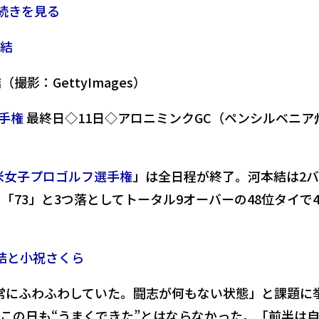
続きを見る
影：GettyImages）
手権
最終日◇11日◇アロニミンクGC（ペンシルベニア
全米女子プロゴルフ選手権
」は全日程が終了。河本結は2
「73」と3つ落としてトータル9オーバーの48位タイで
結と小祝さくら
常にふわふわしていた。闘志が何もない状態」と課題に
この日も“うまくできた”とはならなかった。「前半は