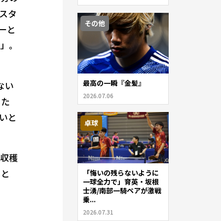
スタ
その他
ーと
た」。
。
最高の一瞬『金髪』
ない
2026.07.06
るた
いと
卓球
と収穫
っと
「悔いの残らないように
一球全力で」育英・坂根
士湧/南部一騎ペアが激戦
乗...
2026.07.31