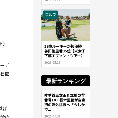
ゴルフ
州）
19歳ルーキーが初優勝
谷田侑里香35位【米女子
下部エプソン・ツアー】
2026.05.11
バーデ
4日間
最新ランキング
昨季得点女王＆立川の背
サッカー
番号10・松木里緒が自身
初の海外挑戦へ「今しか
挙げ
で...
自分の
2026.07.31