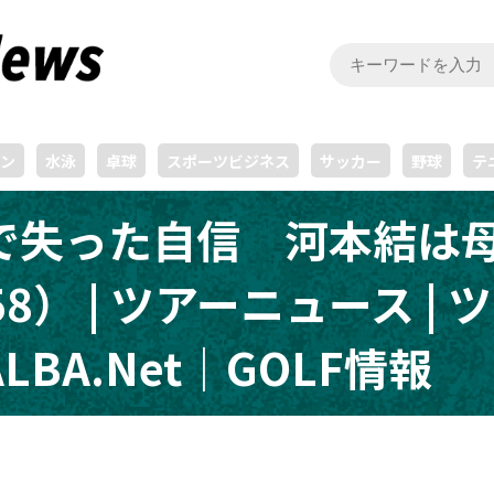
ン
水泳
卓球
スポーツビジネス
サッカー
野球
テ
で失った自信 河本結は母
58） | ツアーニュース | 
BA.Net｜GOLF情報