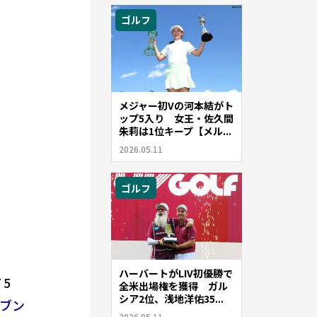
ゴルフ
メジャー初Vの河本結がト
ップ5入り 女王・佐久間
朱莉は1位キープ【メル...
2026.05.11
ゴルフ
ハーバートがLIV初優勝で
 5
全米出場権を獲得 ガル
シア2位、浅地洋佑35...
ーブン
2026.05.11