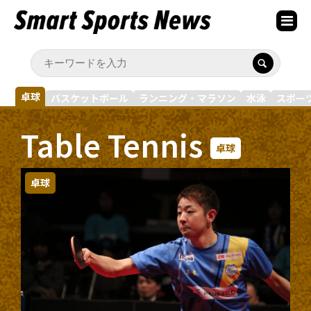
卓球
バスケットボール
ランニング・マラソン
水泳
スポー
Table Tennis
卓球
卓球