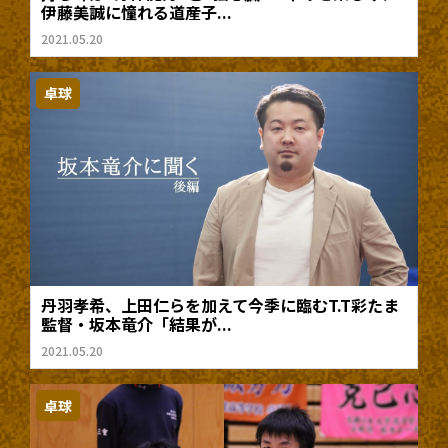
伊藤美誠に憧れる道産子...
2021.05.20
卓球
丹羽孝希、上田仁らを加えて今季に臨むT.T彩たま
監督・坂本竜介「結果が...
2021.05.20
卓球