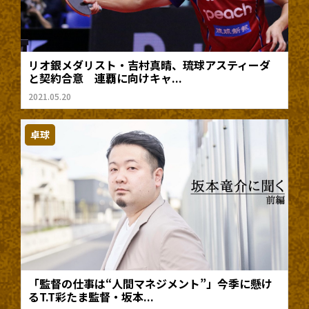
リオ銀メダリスト・吉村真晴、琉球アスティーダ
と契約合意 連覇に向けキャ...
2021.05.20
卓球
「監督の仕事は“人間マネジメント”」今季に懸け
るT.T彩たま監督・坂本...