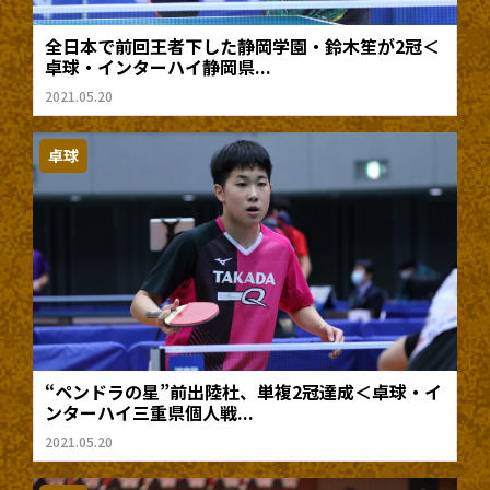
全日本で前回王者下した静岡学園・鈴木笙が2冠＜
卓球・インターハイ静岡県...
2021.05.20
卓球
“ペンドラの星”前出陸杜、単複2冠達成＜卓球・イ
ンターハイ三重県個人戦...
2021.05.20