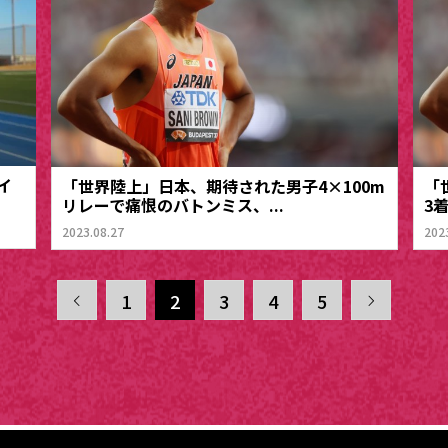
イ
「世界陸上」日本、期待された男子4×100m
「
リレーで痛恨のバトンミス、...
3
2023.08.27
202
1
2
3
4
5

