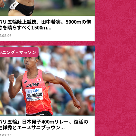
パリ五輪陸上競技」田中希実、5000ｍの悔
を晴らすべく1500ｍ...
4.08.06
ンニング・マラソン
パリ五輪」日本男子400ｍリレー、復活の
生祥秀とエースサニブラウン...
4.07.24