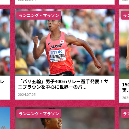
ランニング・マラソン
ラ
レ
「パリ五輪」男子400ｍリレー選手発表！サ
1
ニブラウンを中心に世界一のバ...
実
2024.07.05
202
ランニング・マラソン
ラ