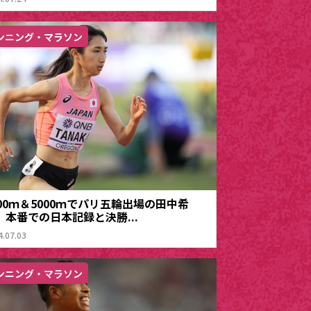
ンニング・マラソン
500ｍ＆5000ｍでパリ五輪出場の田中希
、本番での日本記録と決勝...
4.07.03
ンニング・マラソン