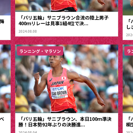
「パリ五輪」サニブラウン合流の陸上男子
悔
「
400ｍリレーは見事1組4位で決...
しさ
2024.08.08
202
ランニング・マラソン
ラ
ベ
「パリ五輪」サニブラウン、本日100ｍ準決
「
勝！日本勢92年ぶりの決勝進...
桐
2024.08.04
202