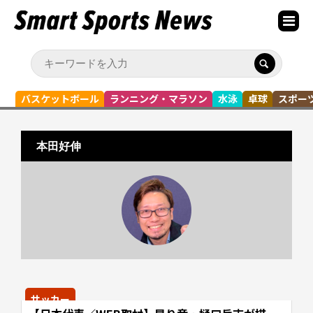
バスケットボール
ランニング・マラソン
水泳
卓球
スポー
本田好伸
サッカー