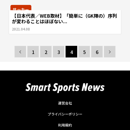
サッカー
【日本代表／WEB取材】「簡単に（GK陣の）序列
が変わることはほぼない...
2021.04.08
1
2
3
4
5
6


運営会社
プライバシーポリシー
利用規約