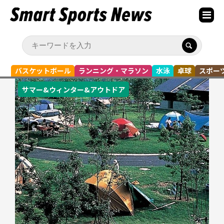
バスケットボール
ランニング・マラソン
水泳
卓球
スポー
サマー&ウィンター&アウトドア